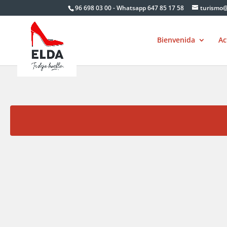
Skip
96 698 03 00 - Whatsapp 647 85 17 58
turismo@
to
content
Bienvenida
Ac