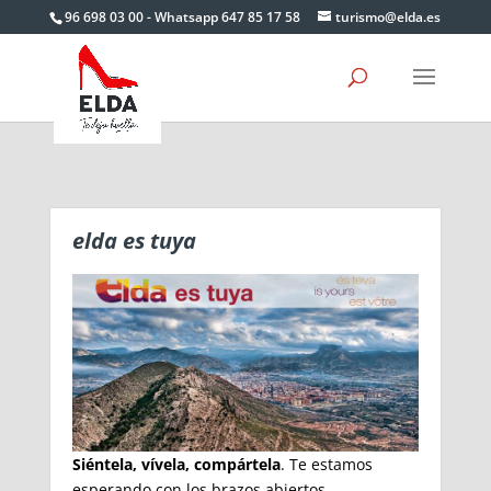
Skip
96 698 03 00 - Whatsapp 647 85 17 58
turismo@elda.es
to
content
elda es tuya
Siéntela, vívela, compártela
. Te estamos
esperando con los brazos abiertos.