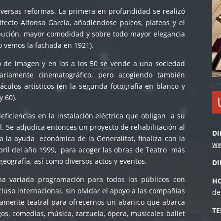
diversas reformas. La primera en profundidad se realizó
tecto Alfonso García, añadiéndose palcos, plateas y el
ribución, mayor comodidad y sobre todo mayor elegancia
ro vemos la fachada en 1921).
io de imagen y en los a los 50 se vende a una sociedad
ariamente cinematográfico, pero acogiendo también
áculos artísticos (en la segunda fotografía en blanco y
y 60).
ficiencias en la instalación eléctrica que obligan a su
. Se adjudica entonces un proyecto de rehabilitación al
DI
la ayuda económica de la Generalitat, finaliza con la
ww
bril del año 1999, para acoger las obras de Teatro más
eografía, así como diversos actos y eventos.
D
na variada programación para todos los públicos con
HO
cluso internacional, sin olvidar el apoyo a las compañías
de
ramente teatral para ofrecernos un abanico que abarca
TE
os, comedias, música, zarzuela, ópera, musicales ballet