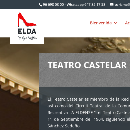
Skip
96 698 03 00 - Whatsapp 647 85 17 58
turismo@
to
content
Bienvenida
Ac
TEATRO CASTELAR
El Teatro Castelar es miembro de la Red E
así como del Circuit Teatral de la Comun
Recreativa LA ELDENSE “, el Teatro Castel
11 de Septiembre de 1904, siguiendo el 
Sánchez Sedeño.