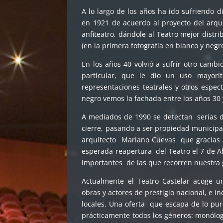
A lo largo de los años ha ido sufriendo 
en 1921 de acuerdo al proyecto del arqui
anfiteatro, dándole al Teatro mejor dist
(en la primera fotografía en blanco y neg
En los años 40 volvió a sufrir otro camb
particular, que le dio un uso mayorit
representaciones teatrales y otros espect
negro vemos la fachada entre los años 30 
A mediados de 1990 se detectan serias de
cierre, pasando a ser propiedad municipal
arquitecto Mariano Cuevas que gracias a 
esperada reapertura del Teatro el 7 de A
importantes de las que recorren nuestra g
Actualmente el Teatro Castelar acoge u
obras y actores de prestigio nacional, e in
locales. Una oferta que escapa de lo pu
prácticamente todos los géneros: monólog