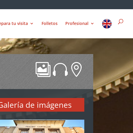
epara tu visita
Folletos
Profesional



Galería de imágenes