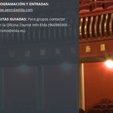
ROGRAMACIÓN Y ENTRADAS:
w.agendaelda.com
SITAS GUIADAS:
Para grupos contactar
n la Oficina Tourist Info Elda (966980300 –
rismo@elda.es).