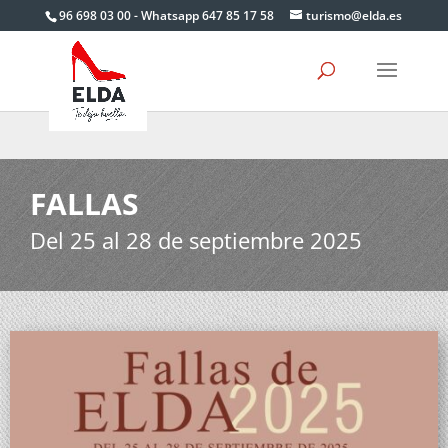
Skip
96 698 03 00 - Whatsapp 647 85 17 58
turismo@elda.es
to
content
FALLAS
Del 25 al 28 de septiembre 2025