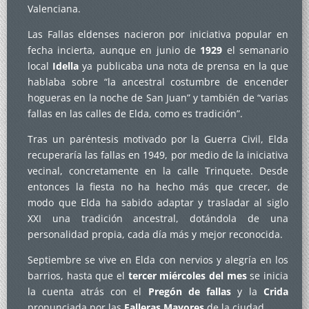
Valenciana.
Las Fallas eldenses nacieron por iniciativa popular en
fecha incierta, aunque en junio de
1929
el semanario
local
Idella
ya publicaba una nota de prensa en la que
hablaba sobre “la ancestral costumbre de encender
hogueras en la noche de San Juan” y también de “varias
fallas en las calles de Elda, como es tradición”.
Tras un paréntesis motivado por la Guerra Civil, Elda
recuperaría las fallas en 1949, por medio de la iniciativa
vecinal, concretamente en la calle Trinquete. Desde
entonces la fiesta no ha hecho más que crecer, de
modo que Elda ha sabido adaptar y trasladar al siglo
XXI una tradición ancestral, dotándola de una
personalidad propia, cada día más y mejor reconocida.
Septiembre se vive en Elda con nervios y alegría en los
barrios, hasta que el
tercer miércoles del mes
se inicia
la cuenta atrás con el
Pregón de fallas
y la
Crida
pronunciada por las
Falleras Mayores
de la ciudad.