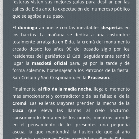
festeras visten sus mejores galas para desfilar por las
calles de Elda ante la expectación del numeroso público
que se agolpa a su paso.
El
domingo
amanece con las inevitables
despertás
en
los barrios. La mañana se dedica a una costumbre
totalmente arraigada en Elda, la cremá del monumento
creado desde los años 90 del pasado siglo por los
residentes del geriátrico El Catí. Seguidamente tendrá
lugar la
mascletá oficial
para, ya por la tarde y de
forma solemne, homenajear a los Patronos de la fiesta,
San Crispín y San Crispiniano, en la
Procesión
.
Finalmente,
al filo de la media noche
, llega el momento
más emocionante y contradictorio de las fallas: el de la
Cremá
. Las Falleras Mayores prenden la mecha de la
traca
que eleva las llamas al cielo nocturno,
consumiendo lentamente los ninots, mientras prende
en el pensamiento de los presentes una pequeña
ascua, la que mantendrá la ilusión de que al año
siguiente, vuelvan las Fallas a vestir las calles de Elda.