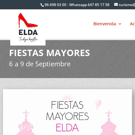
Skip
96 698 03 00 - Whatsapp 647 85 17 58
turismo@
to
content
Bienvenida
Ac
FIESTAS MAYORES
6 a 9 de Septiembre