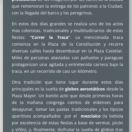
que rememoran la entrega de los patronos a la Ciudad,
con la llegada del barco y los peregrinos.
En estos dos días grandes se realiza uno de los actos
mas coloristas, tradicionales y multitudinarios de estas
fiestas:
“Correr la Traca”
. La mencionada traca
comienza en la Plaza de la Constitución y recorre
diversas calles hasta desembocar en la Plaza Castelar.
Miles de personas ataviadas con pañuelos y paraguas
protagonizan una agitada y entretenida carrera bajo la
traca, en un recorrido de casi un kilómetro.
Otra tradición que tiene lugar durante estos días
principales es la suelta de
globos aerostáticos
desde la
Plaza Mayor. Un bonito acto que desde primeras horas
de la mañana congrega cientos de eldenses para
desayunar, tomar las pastas tradicionales y los típicos
aperitivos acompañados por el
mezclaíco
(la bebida
por excelencia de estas fiestas a base de vermut, picón
y sifón), y, finalmente, disfrutar la suelta de globos tras