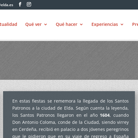
elda.es
tualidad
Qué ver
Qué hacer
Experiencias
Pr
En estas fiestas se rememora la llegada de los Santos
Patronos a la ciudad de Elda. Según cuenta la leyenda,
los Santos Patronos llegaron en el año
1604
, cuando
Don Antonio Coloma, conde de la Ciudad, siendo virrey
en Cerdeña, recibió en palacio a dos jóvenes peregrinos
que le pidieron que en su viaje de regreso a España