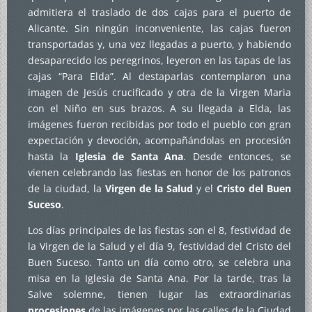
admitiera el traslado de dos cajas para el puerto de
Alicante. Sin ningún inconveniente, las cajas fueron
transportadas y, una vez llegadas a puerto, y habiendo
desaparecido los peregrinos, leyeron en las tapas de las
cajas “Para Elda”. Al destaparlas contemplaron una
imagen de Jesús crucificado y otra de la Virgen Maria
con el Niño en sus brazos. A su llegada a Elda, las
imágenes fueron recibidas por todo el pueblo con gran
expectación y devoción, acompañándolas en procesión
hasta la
Iglesia de Santa Ana
. Desde entonces, se
vienen celebrando las fiestas en honor de los patronos
de la ciudad, la
Virgen de la Salud
y el
Cristo del Buen
Suceso
.
Los días principales de las fiestas son el 8, festividad de
la Virgen de la Salud y el día 9, festividad del Cristo del
Buen Suceso. Tanto un día como otro, se celebra una
misa en la Iglesia de Santa Ana. Por la tarde, tras la
Salve solemne, tienen lugar las extraordinarias
procesiones
de las imágenes por las calles de la Ciudad