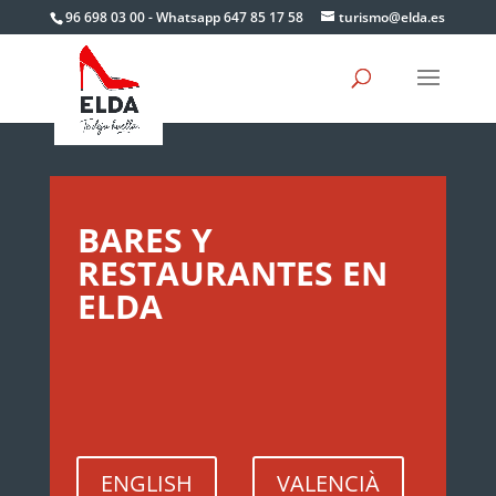
Skip
96 698 03 00 - Whatsapp 647 85 17 58
turismo@elda.es
to
content
BARES Y
RESTAURANTES EN
ELDA
ENGLISH
VALENCIÀ