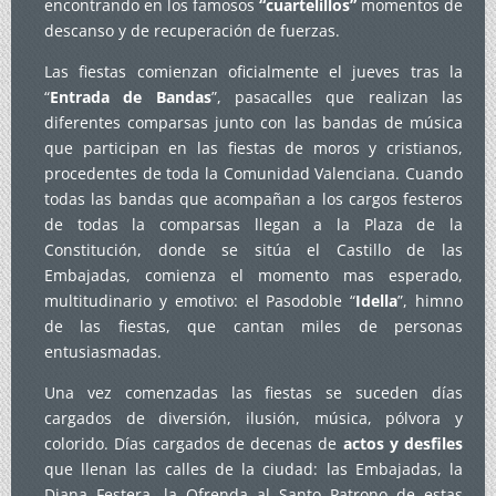
encontrando en los famosos
“cuartelillos”
momentos de
descanso y de recuperación de fuerzas.
Las fiestas comienzan oficialmente el jueves tras la
“
Entrada de Bandas
”, pasacalles que realizan las
diferentes comparsas junto con las bandas de música
que participan en las fiestas de moros y cristianos,
procedentes de toda la Comunidad Valenciana. Cuando
todas las bandas que acompañan a los cargos festeros
de todas la comparsas llegan a la Plaza de la
Constitución, donde se sitúa el Castillo de las
Embajadas, comienza el momento mas esperado,
multitudinario y emotivo: el Pasodoble “
Idella
”, himno
de las fiestas, que cantan miles de personas
entusiasmadas.
Una vez comenzadas las fiestas se suceden días
cargados de diversión, ilusión, música, pólvora y
colorido. Días cargados de decenas de
actos y desfiles
que llenan las calles de la ciudad: las Embajadas, la
Diana Festera, la Ofrenda al Santo Patrono de estas