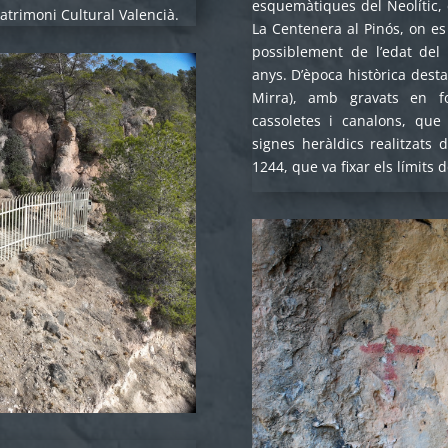
esquemàtiques del Neolític, 
Patrimoni Cultural Valencià.
La Centenera al Pinós, on es
possiblement de l’edat del
anys. D’època històrica dest
Mirra), amb gravats en fo
cassoletes i canalons, que
signes heràldics realitzats 
1244, que va fixar els límits 