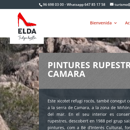
Skip
96 698 03 00 - Whatsapp 647 85 17 58
turismo@
to
content
Bienvenida
Ac
PINTURES RUPESTRE
CAMARA
Este xicotet refugi rocós, també conegut
a la serra de Camara, a la zona de Miñón,
del mar. En el seu interior es conse
rupestres, descobert en 1988 pel grup sai
pintures, com a Bé d’Interés Cultural, f