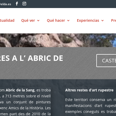
elda.es
tualidad
Qué ver
Qué hacer
Experiencias
Pr
S A L’ ABRIC DE
CAST
 com
Abric de la Sang
, es troba
Altres restes d’art rupestre
 a 713 metres sobre el nivell
Este territori conserva un 
rva un conjunt de pintures
manifestacions d’art rupe
xenc Amics de la Història. Les
exemples coneguts es troba
ormen part des de 2010 de la