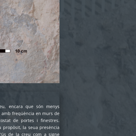
reu, encara que són menys
n amb freqüència en murs de
costat de portes i finestres.
propòsit, la seua presència
l’ús de la creu com a signe