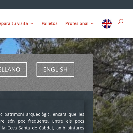
epara tu visita
Folletos
Profesional
ELLANO
ENGLISH
ric patrimoni arqueològic, encara que les
stre són poc freqüents. Entre els pocs
 la Cova Santa de Cabdet, amb pintures