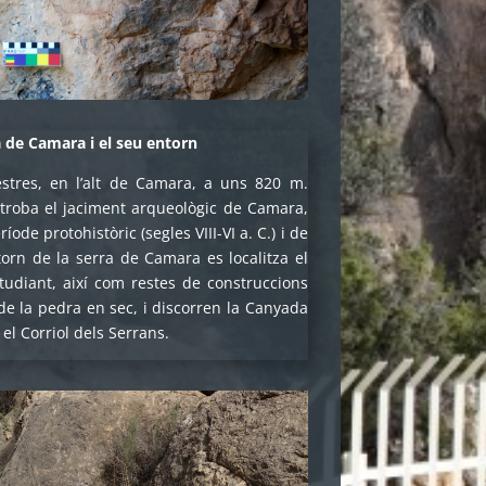
a de Camara i el seu entorn
stres, en l’alt de Camara, a uns 820 m.
s troba el jaciment arqueològic de Camara,
ríode protohistòric (segles VIII-VI a. C.) i de
torn de la serra de Camara es localitza el
tudiant, així com restes de construccions
de la pedra en sec, i discorren la Canyada
 el Corriol dels Serrans.