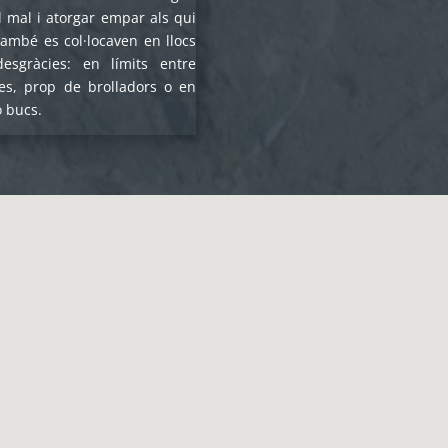
el mal i atorgar empar als qui
També es col·locaven en llocs
desgràcies: en límits entre
es, prop de brolladors o en
o bucs.