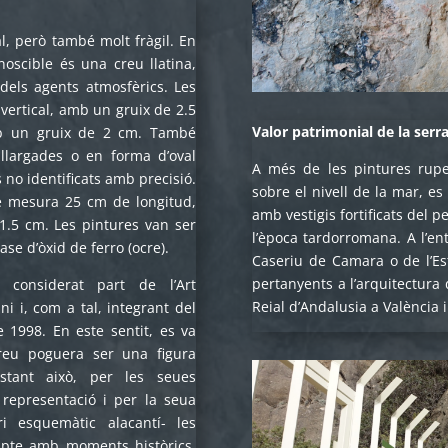
l, però també molt fràgil. En
noscible és una creu llatina,
 dels agents atmosfèrics. Les
vertical, amb un gruix de 2.5
Valor patrimonial de la serr
mb un gruix de 2 cm. També
llargades o en forma d’oval
A més de les pintures rupe
 no identificats amb precisió.
sobre el nivell de la mar, e
e mesura 25 cm de longitud,
amb vestigis fortificats del pe
.5 cm. Les pintures van ser
l’època tardorromana. A l’en
se d’òxid de ferro (ocre).
Caseriu de Camara o de l’Es
pertanyents a l’arquitectura 
n considerat part de l’Art
Reial d’Andalusia a València i
ni i, com a tal, integrant del
1998. En este sentit, es va
reu poguera ser una figura
tant això, per les seues
 representació i per la seua
ri esquemàtic alacantí- les
mpte amb moments històrics,