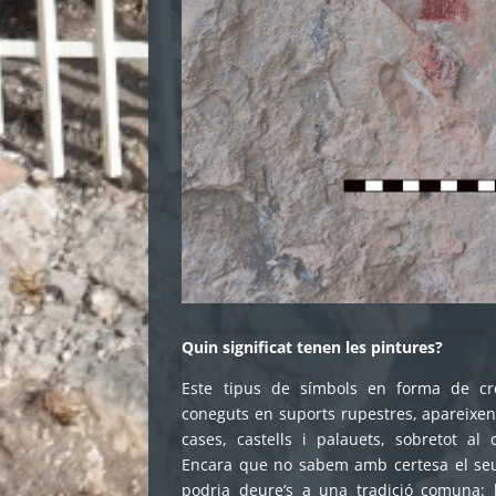
Quin significat tenen les pintures?
Este tipus de símbols en forma de c
coneguts en suports rupestres, apareixe
cases, castells i palauets, sobretot al 
Encara que no sabem amb certesa el seu 
podria deure’s a una tradició comuna: 