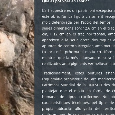
Què es pot vore en l’abric?
L’art rupestre és un patrimoni excepciona
este abric l’única figura clarament recog
molt deteriorada per l’acció del temps i
seues dimensions són: 12.6 cm en el traç 
cm, i 12 cm en el traç horitzontal, a
apareixen a la seua dreta dos taques a
apuntat, de contorn irregular, amb motius
La taca més pròxima al motiu cruciform
mentres que la més allunyada mesura 11
realitzades amb pigments vermellosos a ba
Tradicionalment, estes pintures s’ha
Esquemàtic prehistòric de l’arc mediterra
Patrimoni Mundial de la UNESCO des de 
plantejar que el motiu en forma de c
humana de tipus cruciforme. No obs
característiques tècniques, pel tipus de
pròpia ubicació -allunyada del territo
pintures han de relacionar-se més pro