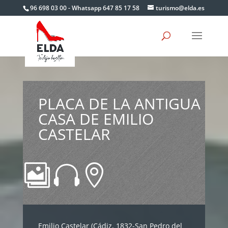
Skip
96 698 03 00 - Whatsapp 647 85 17 58
turismo@elda.es
to
content
PLACA DE LA ANTIGUA
CASA DE EMILIO
CASTELAR



Emilio Castelar (Cádiz, 1832-San Pedro del