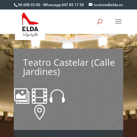
Skip
96 698 03 00 - Whatsapp 647 85 17 58
turismo@elda.es
to
content
Teatro Castelar (Calle
Jardines)



