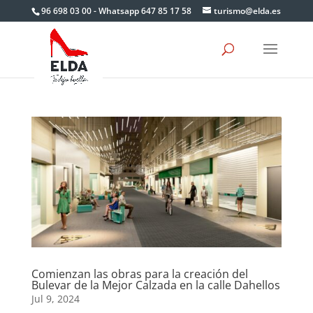
Skip
96 698 03 00 - Whatsapp 647 85 17 58
turismo@elda.es
to
content
Comienzan las obras para la creación del
Bulevar de la Mejor Calzada en la calle Dahellos
Jul 9, 2024