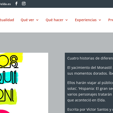
elda.es
tualidad
Qué ver
Qué hacer
Experiencias
Pr
Cuatro historias de diferen
El yacimiento del Monastil
sus momentos dorados. Íbe
Ellos harán viajar al públic
solas’, ‘Hispania: El gran s
varios personajes tratarán 
que aconteció en Elda.
Escrita por Víctor Santos y