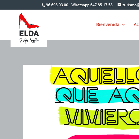
Skip
96 698 03 00 - Whatsapp 647 85 17 58
turismo@
to
content
Bienvenida
Ac