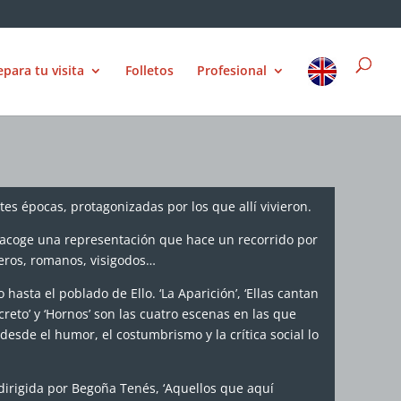
epara tu visita
Folletos
Profesional
tes épocas, protagonizadas por los que allí vivieron.
 acoge una representación que hace un recorrido por
ros, romanos, visigodos…
o hasta el poblado de Ello. ‘La Aparición’, ‘Ellas cantan
ecreto’ y ‘Hornos’ son las cuatro escenas en las que
desde el humor, el costumbrismo y la crítica social lo
 dirigida por Begoña Tenés, ‘Aquellos que aquí