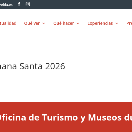
elda.es
tualidad
Qué ver
Qué hacer
Experiencias
Pr
mana Santa 2026
Oficina de Turismo y Museos 