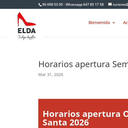
Skip
96 698 03 00 - Whatsapp 647 85 17 58
turismo@
to
content
Bienvenida
Ac
Horarios apertura Se
Mar 31, 2026
Horarios apertura 
Santa 2026