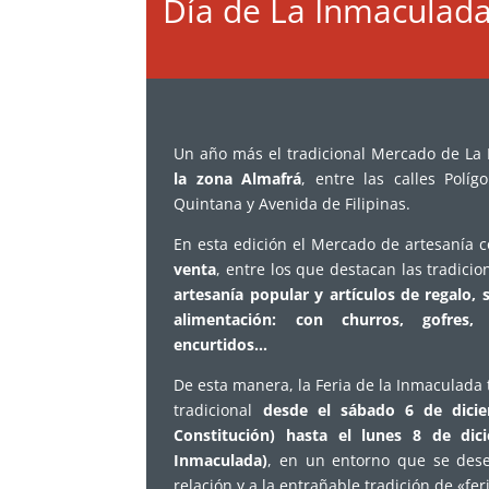
Día de La Inmaculad
Un año más e
l
tradicional
Mercado de La
la zona Almafrá
, entre las calles Políg
Quintana y Avenida de Filipinas.
En esta edición el Mercado de artesanía 
venta
,
entre los que destacan las tradicio
artesanía popular y artículos de regalo, 
alimentación: con churros, gofres
encurtidos…
De esta manera, la Feria de la Inmaculad
tradicional
desde el sábado 6 de dicie
Constitución) hasta el lunes 8 de dici
Inmaculada)
, en un entorno que se dese
relación y a la entrañable tradición de «fe