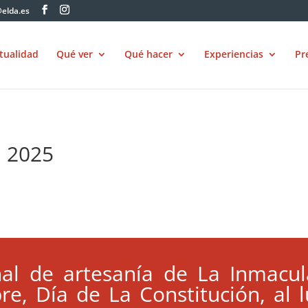
elda.es
tualidad
Qué ver
Qué hacer
Experiencias
Pr
a 2025
nal de artesanía de La Inmacul
e, Día de La Constitución, al 