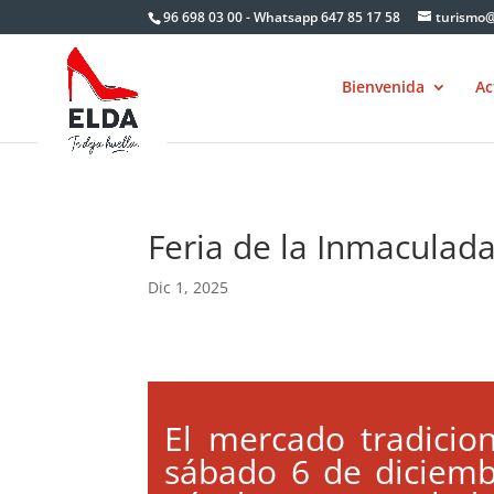
Skip
96 698 03 00 - Whatsapp 647 85 17 58
turismo@
to
content
Bienvenida
Ac
Feria de la Inmaculad
Dic 1, 2025
El mercado tradicio
sábado 6 de diciembr