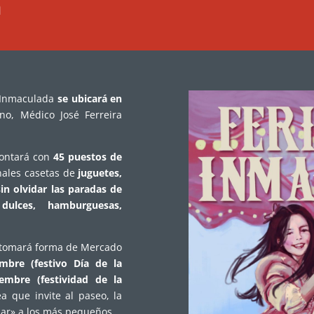
a
 Inmaculada
se ubicará en
ono, Médico José Ferreira
contará con
45 puestos de
nales casetas de
juguetes,
sin olvidar las paradas de
,
dulces,
hamburguesas,
a tomará forma de Mercado
mbre (festivo Día de la
embre (festividad de la
a que invite al paseo, la
riar» a los más pequeños.