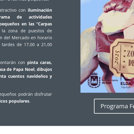
atractivo con
iluminación
grama de actividades
pequeños en las “Carpas
n la zona de puestos de
ón del Mercado en horario
tardes de 17,00 a 21,00
contarán con
pinta caras,
asa de Papa Noel, dibujos
uenta cuentos navideños y
equeños podrán disfrutar
cicos populares
.
Programa Fe