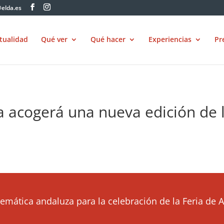
elda.es
tualidad
Qué ver
Qué hacer
Experiencias
Pr
 acogerá una nueva edición de l
mática andaluza para la celebración de la Feria de Abr