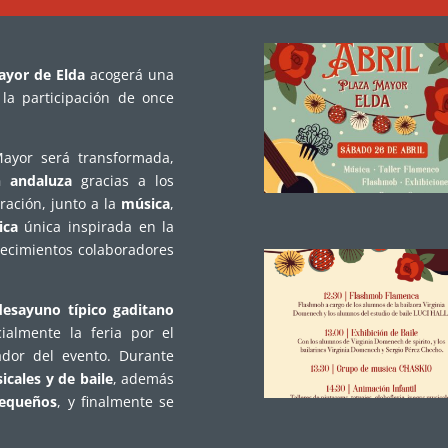
ayor de Elda
acogerá una
 la participación de once
Mayor será transformada,
n andaluza
gracias a los
ración, junto a la
música
,
ica
única inspirada en la
lecimientos colaboradores
desayuno típico gaditano
ialmente la feria por el
ador del evento. Durante
cales y de baile
, además
pequeños
, y finalmente se