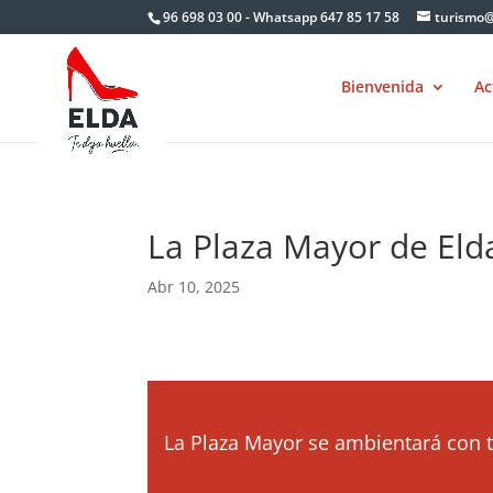
Skip
96 698 03 00 - Whatsapp 647 85 17 58
turismo@
to
content
Bienvenida
Ac
La Plaza Mayor de Elda
Abr 10, 2025
La Plaza Mayor se ambientará con te