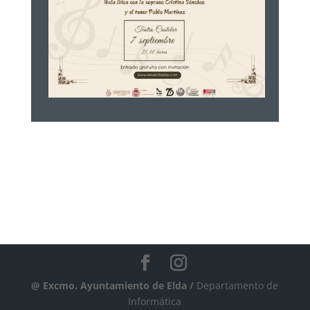
@ Excmo. Ayuntamiento de Elda /
Departamento de
Informática