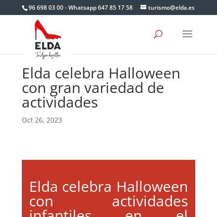
Skip
96 698 03 00 - Whatsapp 647 85 17 58
turismo@elda.es
to
content
Elda celebra Halloween
con gran variedad de
actividades
Oct 26, 2023
Elda celebra Halloween
con actividades
infantiles en el