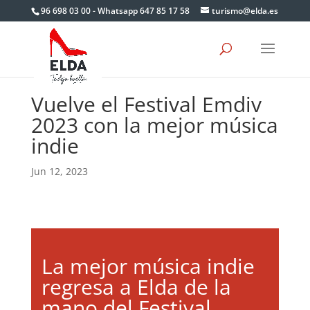
Skip
96 698 03 00 - Whatsapp 647 85 17 58
turismo@elda.es
to
content
Vuelve el Festival Emdiv
2023 con la mejor música
indie
Jun 12, 2023
La mejor música indie
regresa a Elda de la
mano del Festival