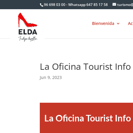
Skip
96 698 03 00 - Whatsapp 647 85 17 58
turismo@
to
content
Bienvenida
Ac
La Oficina Tourist Info
Jun 9, 2023
La Oficina Tourist Info