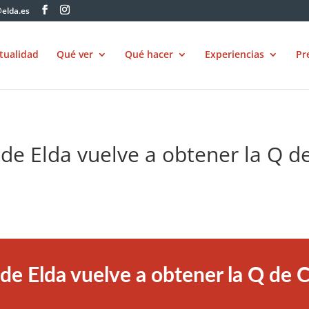
elda.es
tualidad
Qué ver
Qué hacer
Experiencias
Pr
 de Elda vuelve a obtener la Q d
 de Elda vuelve a obtener la Q de C