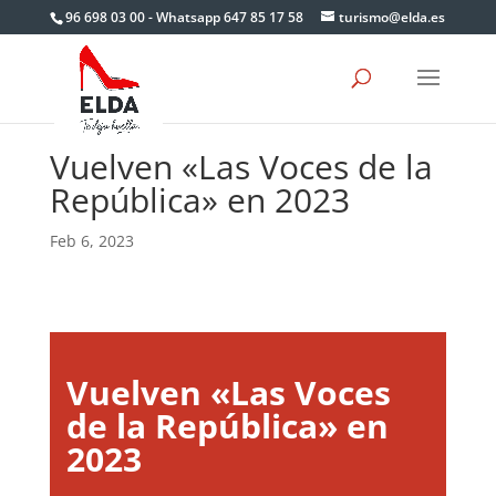
Skip
96 698 03 00 - Whatsapp 647 85 17 58
turismo@elda.es
to
content
Vuelven «Las Voces de la
República» en 2023
Feb 6, 2023
Vuelven «Las Voces
de la República» en
2023