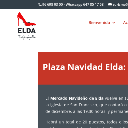
Skip
96 698 03 00 - Whatsapp 647 85 17 58
turismo@
to
content
Bienvenida
Ac
Plaza Navidad Elda
El
Mercado Navideño de Elda
vuelve en s
la iglesia de San Francisco, que contará c
de diciembre, a las 19.30 horas, y perman
Habrá un total de 20 puestos, todos ell