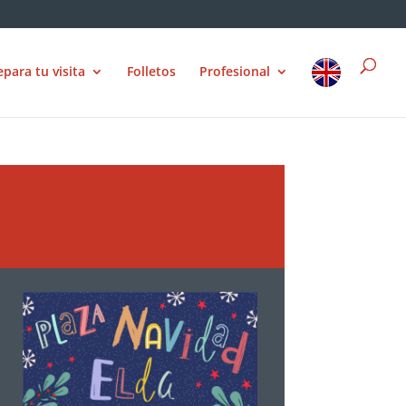
epara tu visita
Folletos
Profesional